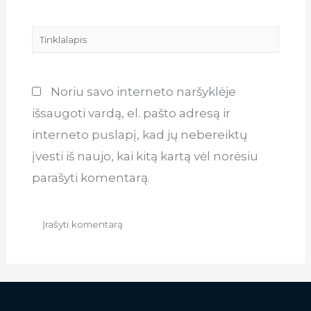
Tinklalapis
Noriu savo interneto naršyklėje
išsaugoti vardą, el. pašto adresą ir
interneto puslapį, kad jų nebereiktų
įvesti iš naujo, kai kitą kartą vėl norėsiu
parašyti komentarą.