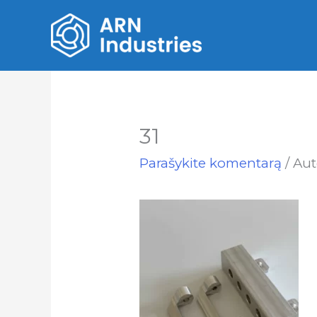
31
Parašykite komentarą
/ Au