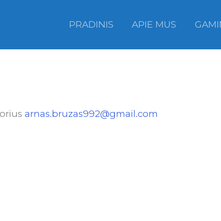
PRADINIS
APIE MUS
GAMI
torius
arnas.bruzas992@gmail.com