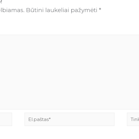
elbiamas.
Būtini laukeliai pažymėti
*
El.paštas*
Tink