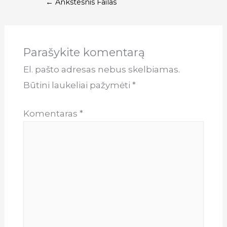
Navigacija
←
Ankstesnis Failas
tarp
įrašų
Parašykite komentarą
El. pašto adresas nebus skelbiamas.
Būtini laukeliai pažymėti
*
Komentaras
*