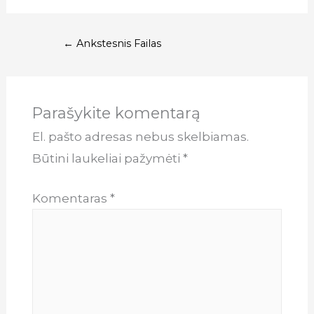
Navigacija
←
Ankstesnis Failas
tarp
įrašų
Parašykite komentarą
El. pašto adresas nebus skelbiamas.
Būtini laukeliai pažymėti
*
Komentaras
*