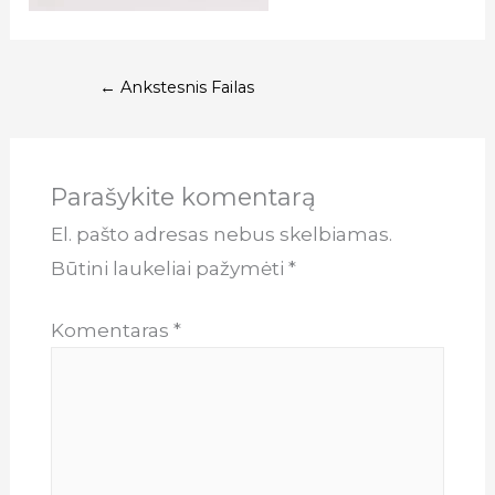
Navigacija
←
Ankstesnis Failas
tarp
įrašų
Parašykite komentarą
El. pašto adresas nebus skelbiamas.
Būtini laukeliai pažymėti
*
Komentaras
*