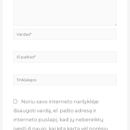
Vardas*
El.paštas*
Tinklalapis
Noriu savo interneto naršyklėje
išsaugoti vardą, el. pašto adresą ir
interneto puslapį, kad jų nebereiktų
įvesti iš naujo, kai kitą kartą vėl norėsiu