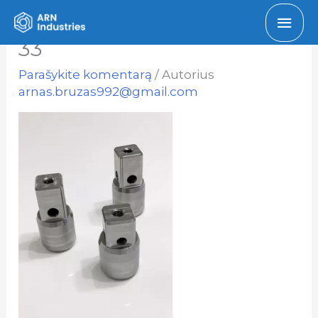
Pagr
33
men
Parašykite komentarą
/ Autorius
arnas.bruzas992@gmail.com