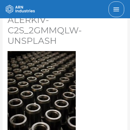
Pagr
ALERKIV-
men
C2S_2GMMQLW-
UNSPLASH