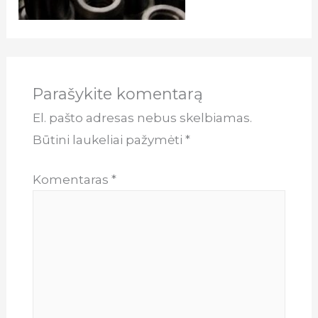
Parašykite komentarą
El. pašto adresas nebus skelbiamas.
Būtini laukeliai pažymėti
*
Komentaras
*