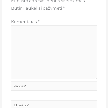
El. pašto adresas nebus skelbiamas.
Būtini laukeliai pažymėti
*
Komentaras
*
Vardas*
El.paštas*