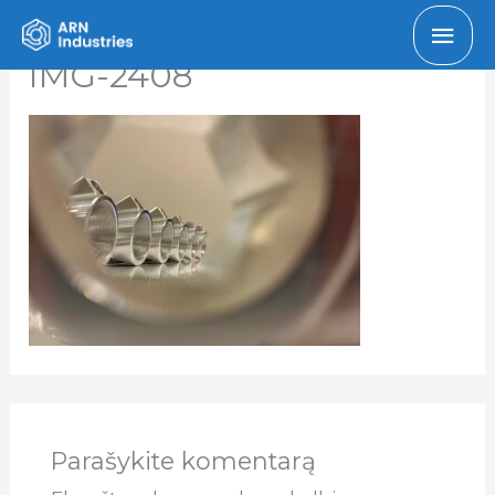
Pagr
IMG-2408
men
Parašykite komentarą