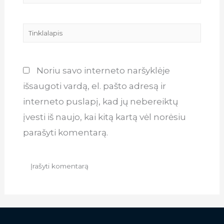
Tinklalapis
Noriu savo interneto naršyklėje
išsaugoti vardą, el. pašto adresą ir
interneto puslapį, kad jų nebereiktų
įvesti iš naujo, kai kitą kartą vėl norėsiu
parašyti komentarą.