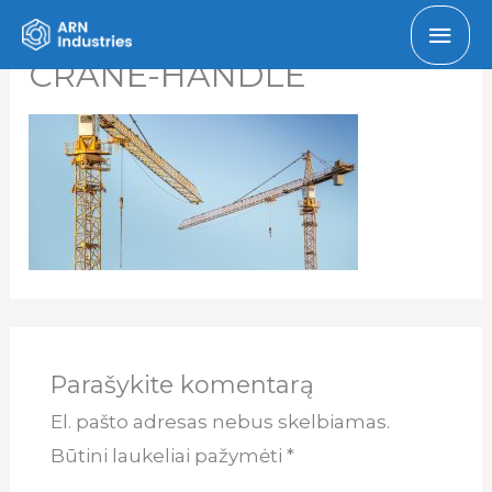
Pagr
CRANE-HANDLE
men
Parašykite komentarą
El. pašto adresas nebus skelbiamas.
Būtini laukeliai pažymėti
*