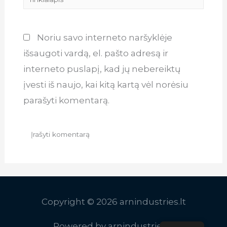
Noriu savo interneto naršyklėje
išsaugoti vardą, el. pašto adresą ir
interneto puslapį, kad jų nebereiktų
įvesti iš naujo, kai kitą kartą vėl norėsiu
parašyti komentarą.
Copyright © 2026
arnindustries.lt
Powered by
arnindustries.lt