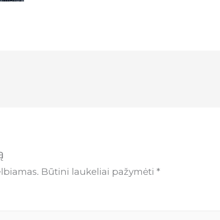
ą
elbiamas.
Būtini laukeliai pažymėti
*