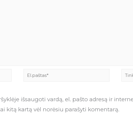
El.paštas*
Tink
yklėje išsaugoti vardą, el. pašto adresą ir intern
kai kitą kartą vėl norėsiu parašyti komentarą.