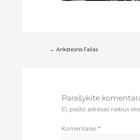
Navigacija
←
Ankstesnis Failas
tarp
įrašų
Parašykite komentar
El. pašto adresas nebus sk
Komentaras
*